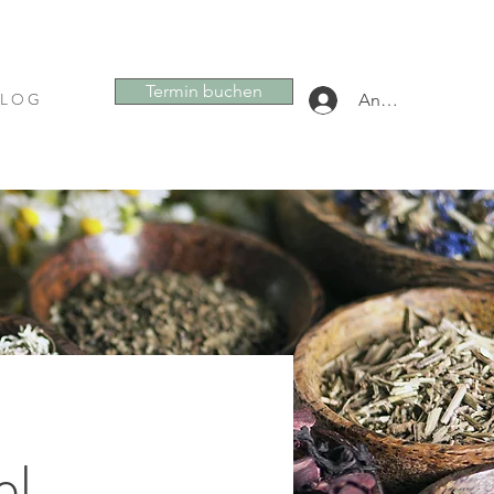
Termin buchen
 L O G
Anmelden
el