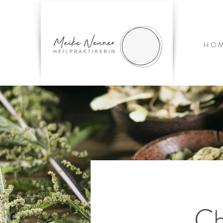
H O M
Ch