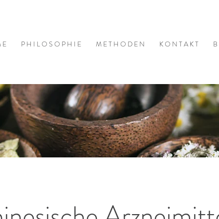
 E
P H I L O S O P H I E
M E T H O D E N
K O N T A K T
B
inesische Arzneimitt