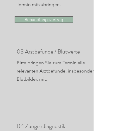
Termin mitzubringen.
Behandlungsvertrag
03 Arztbefunde / Blutwerte
Bitte bringen Sie zum Termin alle
relevanten Arztbefunde, insbesondere
Blutbilder, mit.
04 Zungendiagnostik