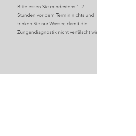
Bitte essen Sie mindestens 1–2
Stunden vor dem Termin nichts und
trinken Sie nur Wasser, damit die
Zungendiagnostik nicht verfälscht wird.
05 Zungenschaber
Wenn Sie einen Zungenschaber
verwenden oder die Zunge mit der
Zahnbürste reinigen, bitte pausieren
Sie damit mindestens eine Woche vor
unserem Termin.